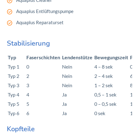
Aquaplus Entlüftungspumpe
Aquaplus Reparaturset
Stabilisierung
Typ
Faserschichten
Lendenstütze
Bewegungszeit
Pro
Typ 1
0
Nein
4 – 8 sek
0%
Typ 2
2
Nein
2 – 4 sek
60
Typ 3
3
Nein
1 – 2 sek
80
Typ 4
4
Ja
0,5 – 1 sek
10
Typ 5
5
Ja
0 – 0,5 sek
12
Typ 6
6
Ja
0 sek
14
Kopfteile