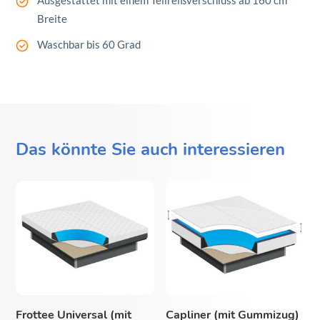
Breite
Waschbar bis 60 Grad
Das könnte Sie auch interessieren
Dieses
Dieses
Produkt
Produkt
weist
weist
mehrere
mehrere
Varianten
Varianten
auf.
auf.
Die
Die
Frottee Universal (mit
Capliner (mit Gummizug)
Optionen
Optionen