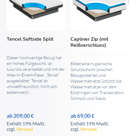
weist
weist
mehrere
mehrere
Varianten
Varianten
auf.
auf.
Die
Die
Tencel Softside Split
Capliner Zip (mit
Optionen
Optionen
Reißverschluss)
können
können
auf
auf
Dieser hochwertige Bezug hat
ein hohes Füllgewicht, ist
Bildet eine hygienische
der
der
luxuriös verarbeitet und mit der
Schutzschicht zwischen
Produktseite
Produktseite
Alles-in-Einem-Faser „Tencel“
Bezugsoberteil und
gewählt
gewählt
ausgestattet. Tencel ist
Wassermatratze Schützt die
umweltfreundlich, fühlt sich
Wassermatratze vor dem
werden
werden
seidenweich ...
Eindringen von Transpiration,
Schmutz und Staub
ab
209,00
€
ab
69,00
€
Enthält 19% MwSt.
Enthält 19% MwSt.
zzgl.
Versand
zzgl.
Versand