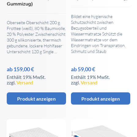
Gummizug)
können
können
auf
auf
Bildet eine hygienische
Schutzschicht zwischen
Oberseite Oberschicht 200 g
der
der
Bezugsoberteil und
Frottee (weiß), 80 % Baumwolle,
Produktseite
Produktseite
Wassermatratze Schützt die
20 % Polyester Zwischenschicht
gewählt
gewählt
Wassermatratze vor dem
300 g silikonisierte, thermisch
Eindringen von Transpiration,
gebundene, lockere Hohlfaser
werden
werden
Schmutz und Staub
Unterschicht 120 g Single ...
ab
159,00
€
ab
59,00
€
Enthält 19% MwSt.
Enthält 19% MwSt.
zzgl.
Versand
zzgl.
Versand
Produkt anzeigen
Produkt anzeigen
Dieses
Dieses
Produkt
Produkt