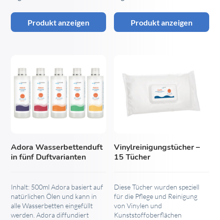
Produkt anzeigen
Produkt anzeigen
Dieses
Produkt
weist
mehrere
Varianten
auf.
Die
Adora Wasserbettenduft
Vinylreinigungstücher –
Optionen
in fünf Duftvarianten
15 Tücher
können
auf
Inhalt: 500ml Adora basiert auf
Diese Tücher wurden speziell
der
natürlichen Ölen und kann in
für die Pflege und Reinigung
Produktseite
alle Wasserbetten eingefüllt
von Vinylen und
gewählt
werden. Adora diffundiert
Kunststoffoberflächen